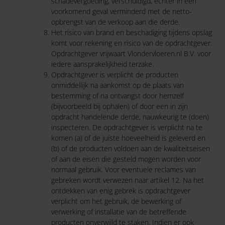
schadevergoeding, verschuldigd, echter in een
voorkomend geval verminderd met de netto-
opbrengst van de verkoop aan die derde.
Het risico van brand en beschadiging tijdens opslag
komt voor rekening en risico van de opdrachtgever.
Opdrachtgever vrijwaart Vlondervloeren.nl B.V. voor
iedere aansprakelijkheid terzake.
Opdrachtgever is verplicht de producten
onmiddellijk na aankomst op de plaats van
bestemming of na ontvangst door hemzelf
(bijvoorbeeld bij ophalen) of door een in zijn
opdracht handelende derde, nauwkeurig te (doen)
inspecteren. De opdrachtgever is verplicht na te
komen (a) of de juiste hoeveelheid is geleverd en
(b) of de producten voldoen aan de kwaliteitseisen
of aan de eisen die gesteld mogen worden voor
normaal gebruik. Voor eventuele reclames van
gebreken wordt verwezen naar artikel 12. Na het
ontdekken van enig gebrek is opdrachtgever
verplicht om het gebruik, de bewerking of
verwerking of installatie van de betreffende
producten onverwijld te staken. Indien er ook