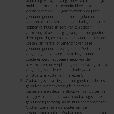
opdrachtgever bij ontvangst onverwijld schriftelijk
melding te maken. Bij gebreke hiervan zal
Vlondervloeren.nl B.V. geacht worden de juiste
gehuurde goederen in de overeengekomen
aantallen en in zuivere en onbeschadigde staat te
hebben verhuurd. In geval van tenietgaan,
vermissing of beschadiging van gehuurde goederen
dient opdrachtgever aan Vlondervloeren.nl B.V. de
kosten van herstel of vervanging van deze
gehuurde goederen te vergoeden. De te betalen
vergoeding ter vervanging van de gehuurde
goederen geschiedt tegen nieuwwaarde,
onverminderd de verplichting van opdrachtgever tot
vergoeding van alle overige schade (waaronder
winstderving, kosten en interesten).
Opdrachtgever zal de gehuurde goederen slechts
gebruiken overeenkomstig hun normale
bestemming en deze na afloop van de huurtermijn
teruggeven in de staat waarin opdrachtgever het
gehuurde bij aanvang van de huur heeft ontvangen.
Opdrachtgever zal zich houden aan de
gebruiksvoorschriften. Opdrachtgever is tegenover