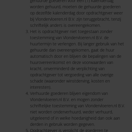
gehuurde goederen voor één (1) kalenderdag
worden gehuurd, moeten de gehuurde goederen
op dezelfde kalenderdag door opdrachtgever weer
bij Vlondervloeren.nl B.V. zijn teruggebracht, tenzij
schriftelijk anders is overeengekomen.
Het is opdrachtgever niet toegestaan zonder
toestemming van Vlondervloeren.nl B.V. de
huurtermijn te verlengen. Bij langer gebruik van het
gehuurde dan overeengekomen, gaat de huur
automatisch door en blijven de bepalingen van de
huurovereenkomst en deze voorwaarden van
kracht, onverminderd de verplichting van
opdrachtgever tot vergoeding van alle overige
schade (waaronder winstderving, kosten en
interesten).
Verhuurde goederen blijven eigendom van
Vlondervloeren.nl B.V. en mogen zonder
schriftelijke toestemming van Vlondervloeren.nl B.V.
niet worden onderverhuurd, weder verhuurd,
uitgeleend of in welke hoedanigheid dan ook aan
derden in gebruik worden gegeven.
Opdrachtgever is verplicht de goederen te