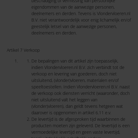
beschadiging of vermissing van persoonlijke
eigendommen van de aanwezige personen,
deelnemers en derden. Tevens is Vlondervloeren.nl
B.V. niet verantwoordelijk voor enig lichamelijk en/of
geestelijk letsel van de aanwezige personen,
deelnemers en derden.
Artikel 7 Verkoop
De bepalingen van dit artikel zijn toepasselijk,
indien Vlondervloeren.nl B.V. zich verbindt tot de
verkoop en levering van goederen, doch niet
uitsluitend, (vlonder)vloeren, materialen en/of
speeltoestellen. Indien Vlondervloeren.nl B.V. naast
de verkoop ook diensten verricht (waaronder, doch
niet uitsluitend valt het leggen van
(vlonder)vloeren), dan geldt tevens hetgeen wat
daarover is opgenomen in artikel 6.11 e.v.
De levertijd is de afgesproken tijd waarbinnen de
producten moeten zijn geleverd. De levertijd is een
vermoedelijke levertijd en geen vaste levertijd,