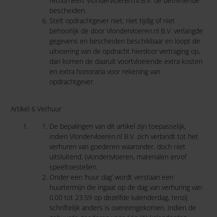
retourneert Vlondervloeren.nl B.V. de betreffende
bescheiden.
Stelt opdrachtgever niet, niet tijdig of niet
behoorlijk de door Vlondervloeren.nl B.V. verlangde
gegevens en bescheiden beschikbaar en loopt de
uitvoering van de opdracht hierdoor vertraging op,
dan komen de daaruit voortvloeiende extra kosten
en extra honoraria voor rekening van
opdrachtgever.
Artikel 6 Verhuur
De bepalingen van dit artikel zijn toepasselijk,
indien Vlondervloeren.nl B.V. zich verbindt tot het
verhuren van goederen waaronder, doch niet
uitsluitend, (vlonder)vloeren, materialen en/of
speeltoestellen.
Onder een ‘huur dag’ wordt verstaan een
huurtermijn die ingaat op de dag van verhuring van
0.00 tot 23.59 op dezelfde kalenderdag, tenzij
schriftelijk anders is overeengekomen. Indien de