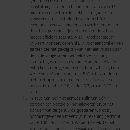
gehuurde goederen; - dat noodzakelijke
aansluitmogelijkheden binnen een straal van 15
meter van de gehuurde elektrische goederen
aanwezig zijn; - dat Vlondervloeren.nl B.V.
eventuele werkzaamheden kan verrichten op het
door haar geplande tijdstip en op de door haar
meest efficiënt geachte wijze. Opdrachtgever
vrijwaart Vlondervloeren.nl B.V. voor aanspraken van
derden die het gevolg zijn van het niet voldoen aan
de in de vorige volzin bedoelde verplichting.
Opdrachtgever zal aan Vlondervloeren.nl B.V. de
extra kosten en geleden schade verschuldigd zijn
welke voor Vlondervloeren.nl B.V. ontstaan doordat
niet, niet tijdig of niet geheel is voldaan aan het
bepaalde in artikel 6.6, artikel 6.7, artikel 6.10 en
6.11
In geval van het niet aanwezig zijn van één (1)
persoon ter plaatse bij het afleveren en/of het
ophalen van de gehuurde goederen wordt bij
opdrachtgever een meerprijs in rekening gebracht
van € 100,- (excl. 21% BTW) per bezoek. Dit zal
worden verrekend met de waarborg. Daarnaast zal