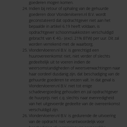
goederen mogen komen.
Indien bij retour of ophaling van de gehuurde
goederen door Vlondervloeren.nl B.V. wordt
geconstateerd dat opdrachtgever niet aan het
bepaalde in artikel 6.19 heeft voldaan, is
opdrachtgever schoonmaakkosten verschuldigd
gebracht van € 40,- (excl. 21% BTW) per uur. Dit zal
worden verrekend met de waarborg.
Vlondervloeren.nl B.V. is gerechtigd een
huurovereenkomst niet, niet verder of slechts
gedeeltelijk uit te voeren indien de
weersomstandigheden of weersverwachtingen naar
haar oordeel dusdanig zijn, dat beschadiging van de
gehuurde goederen te vrezen valt. In dat geval is
Vlondervloeren.nl B.V. niet tot enige
schadevergoeding gehouden en zal opdrachtgever
de huurprijs niet c.q. slechts naar evenredigheid
van het uitgevoerde gedeelte van de overeenkomst
verschuldigd zijn.
Vlondervloeren.nl B.V. is gedurende de uitvoering
van de opdracht niet verantwoordelijk voor