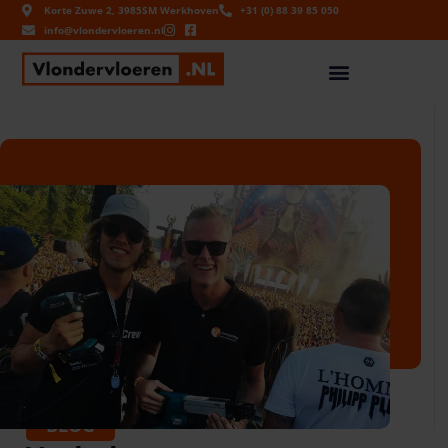
Korte Zuwe 2, 3985SM Werkhoven
+31 (0) 88 39 85 050
info@vlondervloeren.nl
BLOG