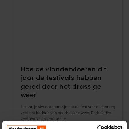
Hoe de vlondervloeren dit
jaar de festivals hebben
gered door het drassige
weer
Het zal je niet ontgaan zijn dat de festivals dit jaar erg
veel last hadden van het drassige weer. Er dreigden
veel festivals verstoord te