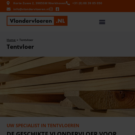
Korte Zuwe 2, 3985SM Werkhoven
+31 (0) 88 39 85 050
info@vlondervloeren.nl
Home
»
Tentvloer
Tentvloer
UW SPECIALIST IN TENTVLOEREN
DE GESCHIKTE VLONDERVLOER VOOR