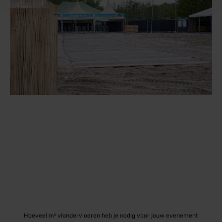
Hoeveel m² vlondervloeren heb je nodig voor jouw evenement