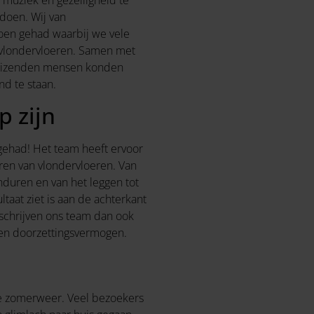
doen. Wij van
oen gehad waarbij we vele
 vlondervloeren. Samen met
duizenden mensen konden
d te staan.
p zijn
ehad! Het team heeft ervoor
ren van vlondervloeren. Van
onduren en van het leggen tot
ltaat ziet is aan de achterkant
mschrijven ons team dan ook
en doorzettingsvermogen.
e zomerweer. Veel bezoekers