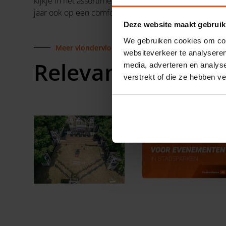
kijkje in het assortiment en wie weet zit er wat voor j
jaar ook op een comfortabele en veilige ondergrond!
Deze website maakt gebruik
We gebruiken cookies om cont
Meer vlondervloeren.nl
websiteverkeer te analyseren
Relevante blogs
media, adverteren en analys
verstrekt of die ze hebben v