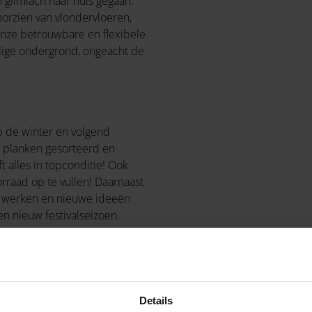
glimlach naar huis gegaan.
oorzien van vlondervloeren,
 onze betrouwbare en flexibele
ilige ondergrond, ongeacht de
p de winter en volgend
 planken gesorteerd en
 alles in topconditie! Ook
raad op te vullen! Daarnaast
te werken en nieuwe ideeën
en nieuw festivalseizoen.
n vol met evenementen,
festivals
,
nze opties? Neem dan een
Details