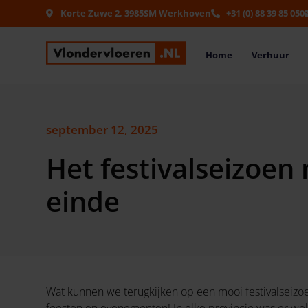
Korte Zuwe 2, 3985SM Werkhoven
+31 (0) 88 39 85 050
Home
Verhuur
september 12, 2025
Het festivalseizoen 
einde
Wat kunnen we terugkijken op een mooi festivalseizoen
feesten en evenementen! In elke provincie was er wel