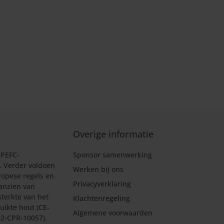
Overige informatie
 PEFC-
Sponsor samenwerking
d. Verder voldoen
Werken bij ons
ropese regels en
Privacyverklaring
anzien van
sterkte van het
Klachtenregeling
uikte hout (CE-
Algemene voorwaarden
502-CPR-10057).