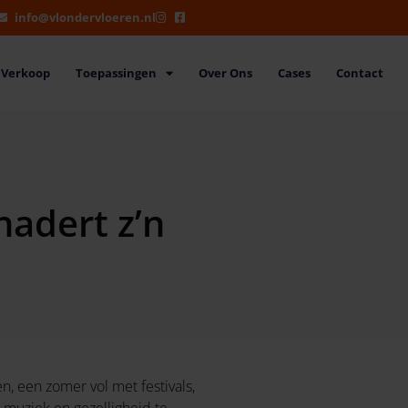
info@vlondervloeren.nl
Verkoop
Toepassingen
Over Ons
Cases
Contact
nadert z’n
, een zomer vol met festivals,
 muziek en gezelligheid te