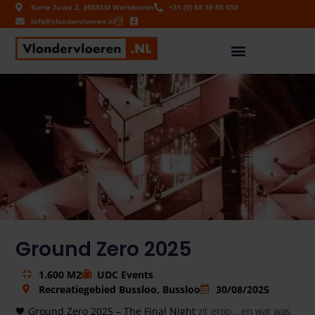
Korte Zuwe 2, 3985SM Werkhoven
+31 (0) 88 39 85 050
info@vlondervloeren.nl
Ground Zero 2025
1.600 M2
UDC Events
Recreatiegebied Bussloo, Bussloo
30/08/2025
🖤
Ground Zero 2025 – The Final Night
zit erop… en wat was