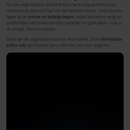
het een legendarisch afscheid! Eén nacht lang werd Bussloo
opnieuw het duistere hart van de hardcore scene. Onze vloeren
lagen bij de
entree en toiletgroepen
, zodat bezoekers veilig en
comfortabel het terrein konden betreden en gebruiken – ook in
de vroege, donkere uurtjes.
Dank aan de organisatie voor het vertrouwen. Deze
allerlaatste
editie ooit
van Ground Zero zullen wij niet snel vergeten.