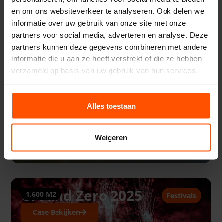
en om ons websiteverkeer te analyseren. Ook delen we
informatie over uw gebruik van onze site met onze
Kano.nl / Lekker aan de
80 M2
Verkoop
,
Zakelijk
partners voor social media, adverteren en analyse. Deze
Linge
partners kunnen deze gegevens combineren met andere
informatie die u aan ze heeft verstrekt of die ze hebben
Case Bekijken
verzameld op basis van uw gebruik van hun services.
Alles toestaan
Weigeren
Ground Zero 2025
1.600 M2
Festivals
Case Bekijken