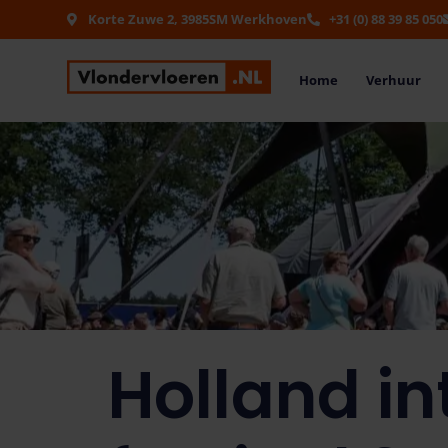
Korte Zuwe 2, 3985SM Werkhoven
+31 (0) 88 39 85 050
Home
Verhuur
Holland in