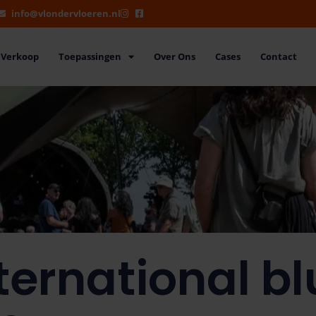
info@vlondervloeren.nl
Verkoop
Toepassingen
Over Ons
Cases
Contact
ternational b