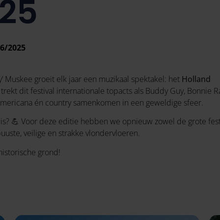
025
06/2025
 Muskee groeit elk jaar een muzikaal spektakel: het
Holland
trekt dit festival internationale topacts als Buddy Guy, Bonnie Ra
 americana én country samenkomen in een geweldige sfeer.
ij is? 💪 Voor deze editie hebben we opnieuw zowel de grote fest
buuste, veilige en strakke vlondervloeren.
historische grond!